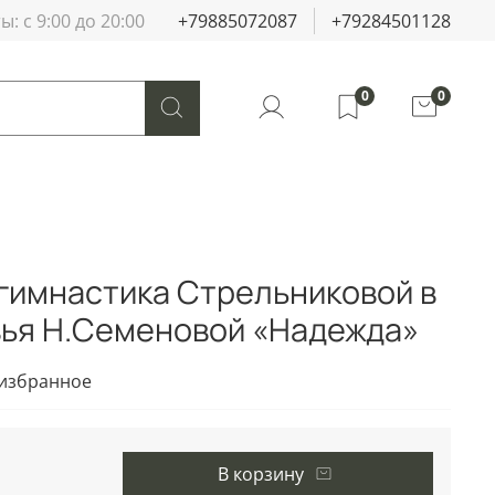
: с 9:00 до 20:00
+79885072087
+79284501128
0
0
гимнастика Стрельниковой в
ья Н.Семеновой «Надежда»
 избранное
В корзину