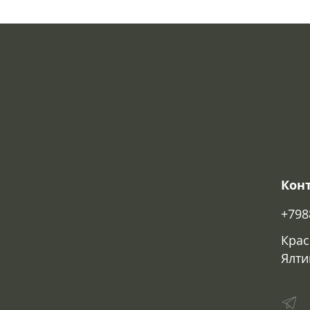
Кон
+798
Крас
Ялти