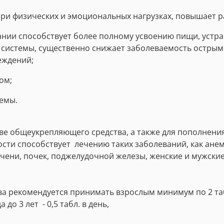
при физических и эмоциональных нагрузках, повышает 
ании способствует более полному усвоению пищи, уст
 системы, существенно снижает заболеваемость остры
еждений;
ом;
емы.
ве общеукрепляющего средства, а также для пополнен
и способствует лечению таких заболеваний, как анемия
ечени, почек, поджелудочной железы, женские и мужски
а рекомендуется принимать взрослым минимум по 2 табл
да до 3 лет - 0,5 табл. в день,