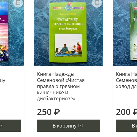
Книга Надежды
Книга Н
шу
Семеновой «Чистая
Семенов
правда о грязном
холод д
кишечнике и
дисбактериозе»
250 ₽
200 
В корзину
В