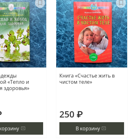
адежды
Книга «Счастье жить в
ой «Тепло и
чистом теле»
ля здоровья»
₽
250 ₽
 корзину
В корзину