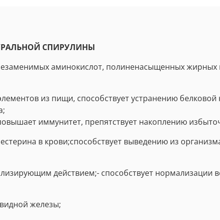
УРАЛЬНОЙ СПИРУЛИНЫ
незаменимых аминокислот, полиненасыщенных жирных ки
лементов из пищи, способствует устранению белковой 
а;
повышает иммунитет, препятствует накоплению избыточ
естерина в крови;способствует выведению из организма
изирующим действием;- способствует нормализации в
видной железы;