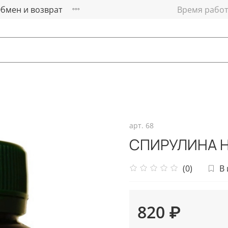
бмен и возврат
Время работы
арт.
68
СПИРУЛИНА НЦ
(0)
В
820 ₽